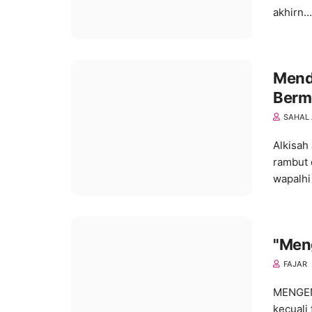
akhirn…
Mend
Berm
SAHAL 
Alkisah
rambut d
wapalhi
"Men
FAJAR
MENGEN
kecuali