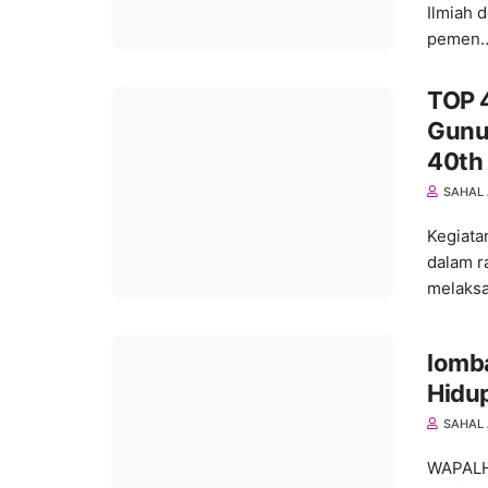
Ilmiah 
pemen
TOP 4
Gunu
40th
SAHAL 
Kegiata
dalam r
melaks
lomba
Hidu
SAHAL 
WAPALHI