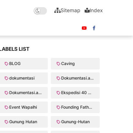
Sitemap
Index
LABELS LIST
BLOG
Caving
dokumentasi
Dokumentasi.anggota
Dokumentasi.anggota Crk/2003
Ekspedisi 40 Puncak Wapalhi
Event Wapalhi
Founding Father Walhi/Wapalhi
Gunung Hutan
Gunung-Hutan