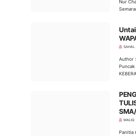
Nur Ch
Semara
Unta
WAPA
SAHAL 
Author 
Puncak
KEBER
PEN
TULI
SMA/
MALIQ
Panitia