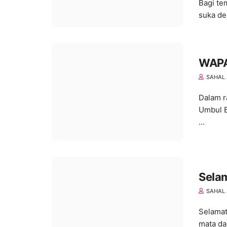
Bagi te
suka d
WAPA
SAHAL 
Dalam r
Umbul B
…
Selam
SAHAL 
Selamat
mata da