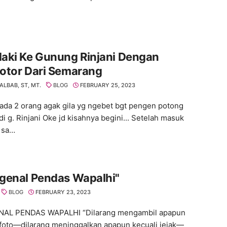
aki Ke Gunung Rinjani Dengan
otor Dari Semarang
ALBAB, ST, MT.
BLOG
FEBRUARY 25, 2023
 ada 2 orang agak gila yg ngebet bgt pengen potong
i g. Rinjani Oke jd kisahnya begini... Setelah masuk
 sa…
genal Pendas Wapalhi"
BLOG
FEBRUARY 23, 2023
AL PENDAS WAPALHI “Dilarang mengambil apapun
 foto—dilarang meninggalkan apapun kecuali jejak—