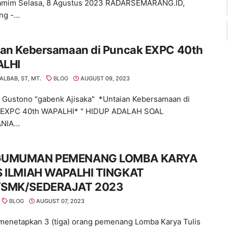
amim Selasa, 8 Agustus 2023 RADARSEMARANG.ID,
ng -…
ian Kebersamaan di Puncak EXPC 40th
LHI
ALBAB, ST, MT.
BLOG
AUGUST 09, 2023
: Gustono "gabenk Ajisaka" *Untaian Kebersamaan di
 EXPC 40th WAPALHI* " HIDUP ADALAH SOAL
ANIA…
GUMUMAN PEMENANG LOMBA KARYA
S ILMIAH WAPALHI TINGKAT
SMK/SEDERAJAT 2023
BLOG
AUGUST 07, 2023
 menetapkan 3 (tiga) orang pemenang Lomba Karya Tulis