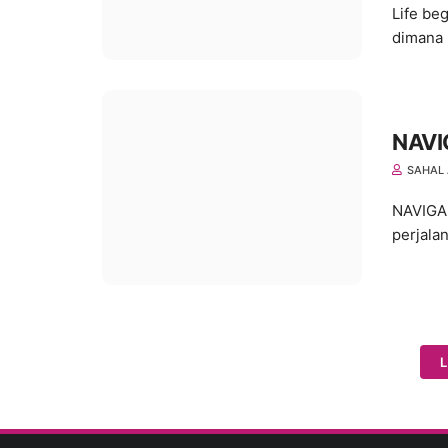
Life be
dimana 
NAVI
SAHAL 
NAVIGAS
perjala