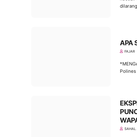
dilaran
APA 
FAJAR
*MENGA
Polines
EKSP
PUNC
WAPA
SAHAL 