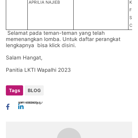
APRILIA NAJIEB
KEP
FLI
SEB
CAG
Selamat pada teman-teman yang telah
memenangkan lomba. Untuk daftar perangkat
lengkapnya
bisa klick
disini
.
Salam Hangat,
Panitia LKTI Wapalhi 2023
Tags
BLOG
twitter
whatsapp
pinterest