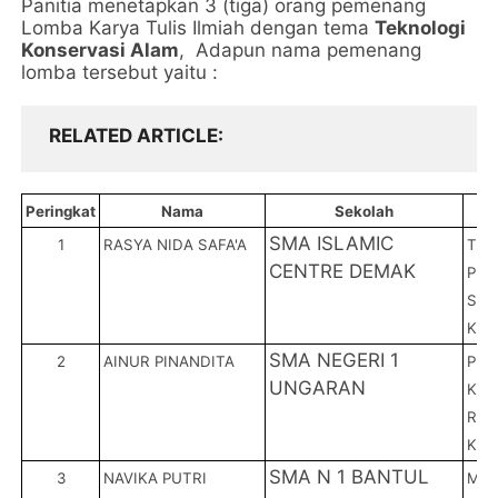
Panitia menetapkan 3 (tiga) orang pemenang
Lomba Karya Tulis Ilmiah dengan tema
Teknologi
Konservasi Alam
,
Adapun nama pemenang
lomba tersebut yaitu :
RELATED ARTICLE
Peringkat
Nama
Sekolah
SMA ISLAMIC
1
RASYA NIDA SAFA'A
TEK
CENTRE DEMAK
PEN
SER
KON
SMA NEGERI 1
2
AINUR PINANDITA
PEM
UNGARAN
KON
RAW
KAB
SMA N 1 BANTUL
3
NAVIKA PUTRI
MEM