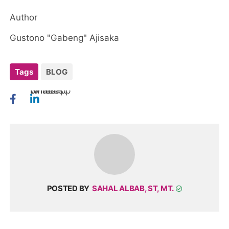
Author
Gustono "Gabeng" Ajisaka
Tags
BLOG
twitter
whatsapp
pinterest
POSTED BY
SAHAL ALBAB, ST, MT.