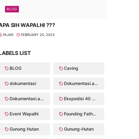
BLOG
APA SIH WAPALHI ???
FAJAR
FEBRUARY 20, 2023
LABELS LIST
BLOG
Caving
dokumentasi
Dokumentasi.anggota
Dokumentasi.anggota Crk/2003
Ekspedisi 40 Puncak Wapalhi
Event Wapalhi
Founding Father Walhi/Wapalhi
Gunung Hutan
Gunung-Hutan