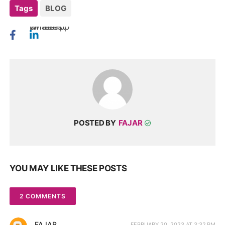
Tags
BLOG
twitter
whatsapp
pinterest
POSTED BY
FAJAR
YOU MAY LIKE THESE POSTS
2 COMMENTS
FAJAR
FEBRUARY 20, 2023 AT 3:32 PM