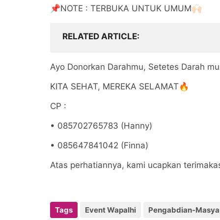
📌NOTE : TERBUKA UNTUK UMUM🙌🏻
RELATED ARTICLE
Ayo Donorkan Darahmu, Setetes Darah mu 
KITA SEHAT, MEREKA SELAMAT🔥
CP :
• 085702765783 (Hanny)
• 085647841042 (Finna)
Atas perhatiannya, kami ucapkan terimaka
Tags
Event Wapalhi
Pengabdian-Masya