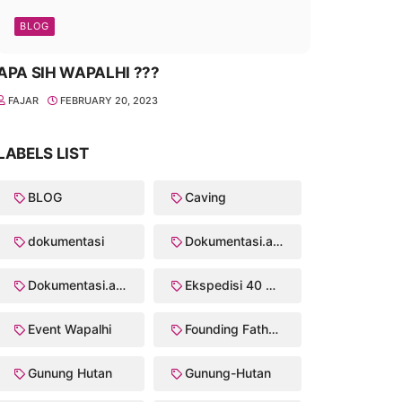
BLOG
APA SIH WAPALHI ???
FAJAR
FEBRUARY 20, 2023
LABELS LIST
BLOG
Caving
dokumentasi
Dokumentasi.anggota
Dokumentasi.anggota Crk/2003
Ekspedisi 40 Puncak Wapalhi
Event Wapalhi
Founding Father Walhi/Wapalhi
Gunung Hutan
Gunung-Hutan