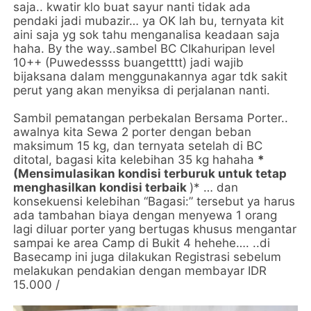
saja.. kwatir klo buat sayur nanti tidak ada
pendaki jadi mubazir… ya OK lah bu, ternyata kit
aini saja yg sok tahu menganalisa keadaan saja
haha. By the way..sambel BC CIkahuripan level
10++ (Puwedessss buangetttt) jadi wajib
bijaksana dalam menggunakannya agar tdk sakit
perut yang akan menyiksa di perjalanan nanti.
Sambil pematangan perbekalan Bersama Porter..
awalnya kita Sewa 2 porter dengan beban
maksimum 15 kg, dan ternyata setelah di BC
ditotal, bagasi kita kelebihan 35 kg hahaha
*
(Mensimulasikan kondisi terburuk untuk tetap
menghasilkan kondisi terbaik
)* … dan
konsekuensi kelebihan “Bagasi:” tersebut ya harus
ada tambahan biaya dengan menyewa 1 orang
lagi diluar porter yang bertugas khusus mengantar
sampai ke area Camp di Bukit 4 hehehe…. ..di
Basecamp ini juga dilakukan Registrasi sebelum
melakukan pendakian dengan membayar IDR
15.000 /