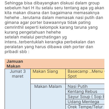
Sehingga bisa dibayangkan diskusi dalam group
sebelum hari H itu selalu seru tentang apa yg akan
kita makan disana dan bagaimana memasaknya
hehehe ..terutama dalam memasak nasi putih dan
gimana agar porter bawaannya tidak pating
cemrinthil seperti kelompok karang taruna yang
kurang pengetahuan hehehe
setelah melalui perchatingan yg
intens..terbentuklah kerangka perbekalan dan
peralatan yang harus dibawa oleh porter dan
pribadi sbb :
Jamuan
Makan
Jumat 3
Makan Siang
Basecamp ..Menu On
maret
Spot
Makan Malam
Nasi Putih
Kentang Rebus
Sayur Soup ( Sop Bak
Udang Mentega
Orek Tempe/Telur