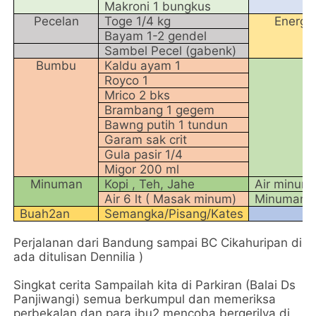
Makroni 1 bungkus
Pecelan
Toge 1/4 kg
Energen
Bayam 1-2 gendel
Sambel Pecel (gabenk)
Bumbu
Kaldu ayam 1
B
Royco 1
Mrico 2 bks
Brambang 1 gegem
Bawng putih 1 tundun
Garam sak crit
Gula pasir 1/4
Migor 200 ml
Minuman
Kopi , Teh, Jahe
Air minum p
Air 6 lt ( Masak minum)
Minuman s
Buah2an
Semangka/Pisang/Kates
Perjalanan dari Bandung sampai BC Cikahuripan di D
ada ditulisan Dennilia )
Singkat cerita Sampailah kita di Parkiran (Balai Ds
Panjiwangi) semua berkumpul dan memeriksa
perbekalan dan para ibu2 mencoba bergerilya di