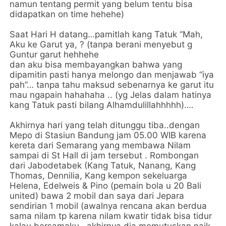
namun tentang permit yang belum tentu bisa
didapatkan on time hehehe)
Saat Hari H datang…pamitlah kang Tatuk “Mah,
Aku ke Garut ya, ? (tanpa berani menyebut g
Guntur garut hehhehe
dan aku bisa membayangkan bahwa yang
dipamitin pasti hanya melongo dan menjawab “iya
pah”… tanpa tahu maksud sebenarnya ke garut itu
mau ngapain hahahaha .. (yg Jelas dalam hatinya
kang Tatuk pasti bilang Alhamdulillahhhhh)….
Akhirnya hari yang telah ditunggu tiba..dengan
Mepo di Stasiun Bandung jam 05.00 WIB karena
kereta dari Semarang yang membawa Nilam
sampai di St Hall di jam tersebut . Rombongan
dari Jabodetabek (Kang Tatuk, Nanang, Kang
Thomas, Dennilia, Kang kempon sekeluarga
Helena, Edelweis & Pino (pemain bola u 20 Bali
united) bawa 2 mobil dan saya dari Jepara
sendirian 1 mobil (awalnya rencana akan berdua
sama nilam tp karena nilam kwatir tidak bisa tidur