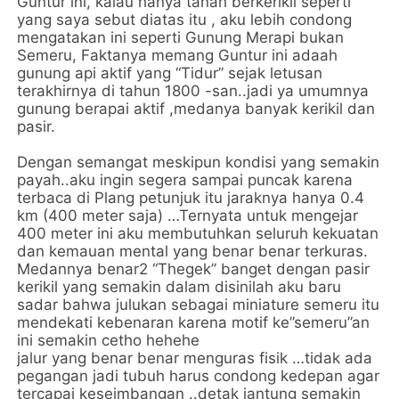
Guntur ini, kalau hanya tanah berkerikil seperti
yang saya sebut diatas itu , aku lebih condong
mengatakan ini seperti Gunung Merapi bukan
Semeru, Faktanya memang Guntur ini adaah
gunung api aktif yang “Tidur” sejak letusan
terakhirnya di tahun 1800 -san..jadi ya umumnya
gunung berapai aktif ,medanya banyak kerikil dan
pasir.
Dengan semangat meskipun kondisi yang semakin
payah..aku ingin segera sampai puncak karena
terbaca di Plang petunjuk itu jaraknya hanya 0.4
km (400 meter saja) …Ternyata untuk mengejar
400 meter ini aku membutuhkan seluruh kekuatan
dan kemauan mental yang benar benar terkuras.
Medannya benar2 “Thegek” banget dengan pasir
kerikil yang semakin dalam disinilah aku baru
sadar bahwa julukan sebagai miniature semeru itu
mendekati kebenaran karena motif ke”semeru”an
ini semakin cetho hehehe
jalur yang benar benar menguras fisik …tidak ada
pegangan jadi tubuh harus condong kedepan agar
tercapai keseimbangan ..detak jantung semakin