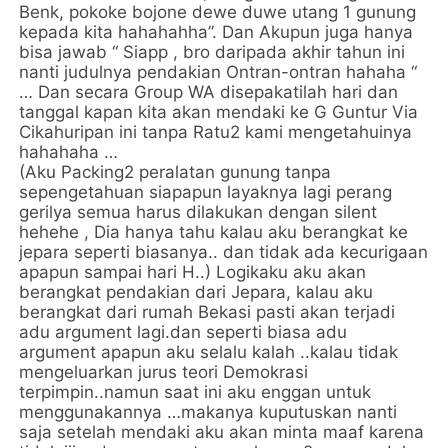
Benk, pokoke bojone dewe duwe utang 1 gunung
kepada kita hahahahha”. Dan Akupun juga hanya
bisa jawab “ Siapp , bro daripada akhir tahun ini
nanti judulnya pendakian Ontran-ontran hahaha “
… Dan secara Group WA disepakatilah hari dan
tanggal kapan kita akan mendaki ke G Guntur Via
Cikahuripan ini tanpa Ratu2 kami mengetahuinya
hahahaha …
(Aku Packing2 peralatan gunung tanpa
sepengetahuan siapapun layaknya lagi perang
gerilya semua harus dilakukan dengan silent
hehehe , Dia hanya tahu kalau aku berangkat ke
jepara seperti biasanya.. dan tidak ada kecurigaan
apapun sampai hari H..) Logikaku aku akan
berangkat pendakian dari Jepara, kalau aku
berangkat dari rumah Bekasi pasti akan terjadi
adu argument lagi.dan seperti biasa adu
argument apapun aku selalu kalah ..kalau tidak
mengeluarkan jurus teori Demokrasi
terpimpin..namun saat ini aku enggan untuk
menggunakannya …makanya kuputuskan nanti
saja setelah mendaki aku akan minta maaf karena