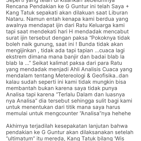
Seperti yang telah di kisahkan sebelumnya
Rencana Pendakian ke G Guntur ini telah Saya +
Kang Tatuk sepakati akan dilakuan saat Liburan
Nataru. Namun entah kenapa kami berdua yang
awalnya mendapat ijin dari Ratu Keluarga kami
tapi saat mendekati hari H mendadak mencabut
surat ijin tersebut dengan paksa “Pokoknya tidak
boleh naik gunung, saat ini ! Bunda tidak akan
mengijinkan , tidak ada tapi tapian …cuaca lagi
ekstrem dimana mana banjir dan badai blab la
blab la …” Seikat kalimat paksa dari para Ratu
yang mendadak menjadi Ahli Analisis Cuaca yang
mendalam tentang Metereologi & Geofisika..dan
kalau sudah seperti ini kami tidak mungkin bisa
membantah bukan karena saya tidak punya
Analisa tapi karena “Terlalu Dalam dan luasnya
nya Analisa” dia tersebut sehingga sulit bagi kami
untuk menentukan dari titik mana saya harus
memulai untuk mengcounter “Analisa”nya hehehe
Akhirnya terjadilah kesepakatan lanjutan bahwa
pendakian ke G Guntur akan dilaksanakan setelah
“ultimatum” itu mereda, Kang Tatuk bilang ‘Wis