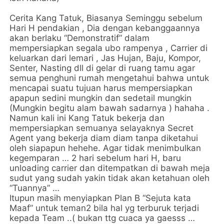
Cerita Kang Tatuk, Biasanya Seminggu sebelum
Hari H pendakian , Dia dengan kebanggaannya
akan berlaku “Demonstratif” dalam
mempersiapkan segala ubo rampenya , Carrier di
keluarkan dari lemari , Jas Hujan, Baju, Kompor,
Senter, Nasting dll di gelar di ruang tamu agar
semua penghuni rumah mengetahui bahwa untuk
mencapai suatu tujuan harus mempersiapkan
apapun sedini mungkin dan sedetail mungkin
(Mungkin begitu alam bawah sadarnya ) hahaha .
Namun kali ini Kang Tatuk bekerja dan
mempersiapkan semuanya selayaknya Secret
Agent yang bekerja diam diam tanpa diketahui
oleh siapapun hehehe. Agar tidak menimbulkan
kegemparan … 2 hari sebelum hari H, baru
unloading carrier dan ditempatkan di bawah meja
sudut yang sudah yakin tidak akan ketahuan oleh
“Tuannya” …
Itupun masih menyiapkan Plan B “Sejuta kata
Maaf” untuk teman2 bila hal yg terburuk terjadi
kepada Team ..( bukan ttg cuaca ya gaesss …