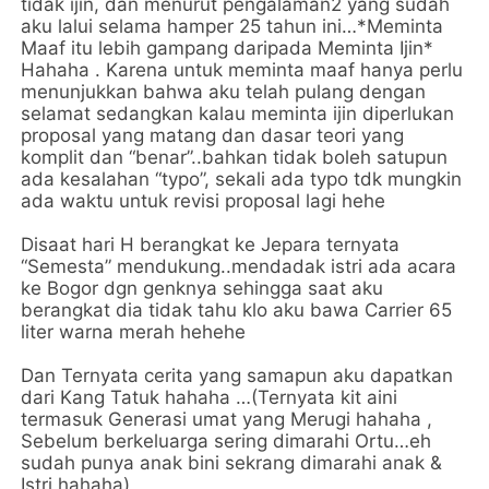
tidak ijin, dan menurut pengalaman2 yang sudah
aku lalui selama hamper 25 tahun ini…*Meminta
Maaf itu lebih gampang daripada Meminta Ijin*
Hahaha . Karena untuk meminta maaf hanya perlu
menunjukkan bahwa aku telah pulang dengan
selamat sedangkan kalau meminta ijin diperlukan
proposal yang matang dan dasar teori yang
komplit dan “benar”..bahkan tidak boleh satupun
ada kesalahan “typo”, sekali ada typo tdk mungkin
ada waktu untuk revisi proposal lagi hehe
Disaat hari H berangkat ke Jepara ternyata
“Semesta” mendukung..mendadak istri ada acara
ke Bogor dgn genknya sehingga saat aku
berangkat dia tidak tahu klo aku bawa Carrier 65
liter warna merah hehehe
Dan Ternyata cerita yang samapun aku dapatkan
dari Kang Tatuk hahaha …(Ternyata kit aini
termasuk Generasi umat yang Merugi hahaha ,
Sebelum berkeluarga sering dimarahi Ortu…eh
sudah punya anak bini sekrang dimarahi anak &
Istri hahaha)