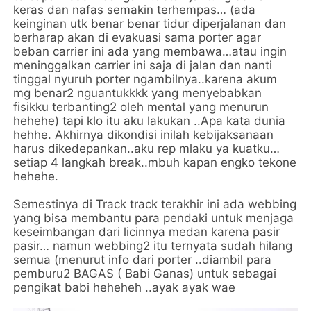
keras dan nafas semakin terhempas… (ada
keinginan utk benar benar tidur diperjalanan dan
berharap akan di evakuasi sama porter agar
beban carrier ini ada yang membawa…atau ingin
meninggalkan carrier ini saja di jalan dan nanti
tinggal nyuruh porter ngambilnya..karena akum
mg benar2 nguantukkkk yang menyebabkan
fisikku terbanting2 oleh mental yang menurun
hehehe) tapi klo itu aku lakukan ..Apa kata dunia
hehhe. Akhirnya dikondisi inilah kebijaksanaan
harus dikedepankan..aku rep mlaku ya kuatku…
setiap 4 langkah break..mbuh kapan engko tekone
hehehe.
Semestinya di Track track terakhir ini ada webbing
yang bisa membantu para pendaki untuk menjaga
keseimbangan dari licinnya medan karena pasir
pasir… namun webbing2 itu ternyata sudah hilang
semua (menurut info dari porter ..diambil para
pemburu2 BAGAS ( Babi Ganas) untuk sebagai
pengikat babi heheheh ..ayak ayak wae