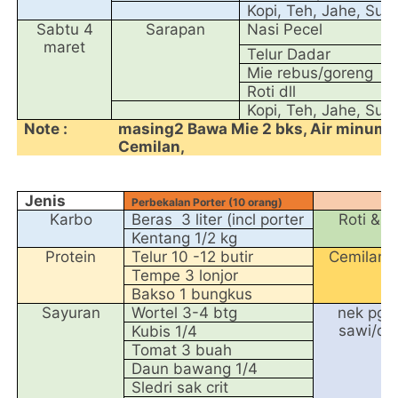
Kopi, Teh, Jahe, Sus
Sabtu 4
Sarapan
Nasi Pecel
maret
Telur Dadar
Mie rebus/goreng
Roti dll
Kopi, Teh, Jahe, Sus
Note :
masing2 Bawa Mie 2 bks, Air minum 2 
Cemilan,
Jenis
Perbekalan Porter (10 orang)
Pe
Karbo
Beras 3 liter (incl porter
Roti & 
Kentang 1/2 kg
Protein
Telur 10 -12 butir
Cemilan P
Tempe 3 lonjor
Bakso 1 bungkus
Sayuran
Wortel 3-4 btg
nek pgn
sawi/da
Kubis 1/4
Tomat 3 buah
Daun bawang 1/4
Sledri sak crit