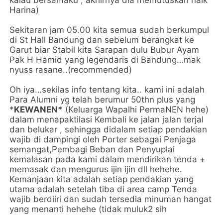
kalau bersamaku , akhirnya dia memutuskan naik
Harina)
Sekitaran jam 05.00 kita semua sudah berkumpul
di St Hall Bandung dan sebelum berangkat ke
Garut biar Stabil kita Sarapan dulu Bubur Ayam
Pak H Hamid yang legendaris di Bandung…mak
nyuss rasane..(recommended)
Oh iya…sekilas info tentang kita.. kami ini adalah
Para Alumni yg telah berumur 50thn plus yang
*
KEWANEN*
(Keluarga Wapalhi PermaNEN hehe)
dalam menapaktilasi Kembali ke jalan jalan terjal
dan belukar , sehingga didalam setiap pendakian
wajib di dampingi oleh Porter sebagai Penjaga
semangat,Pembagi Beban dan Penyuplai
kemalasan pada kami dalam mendirikan tenda +
memasak dan mengurus ijin ijin dll hehehe.
Kemanjaan kita adalah setiap pendakian yang
utama adalah setelah tiba di area camp Tenda
wajib berdiiri dan sudah tersedia minuman hangat
yang menanti hehehe (tidak muluk2 sih