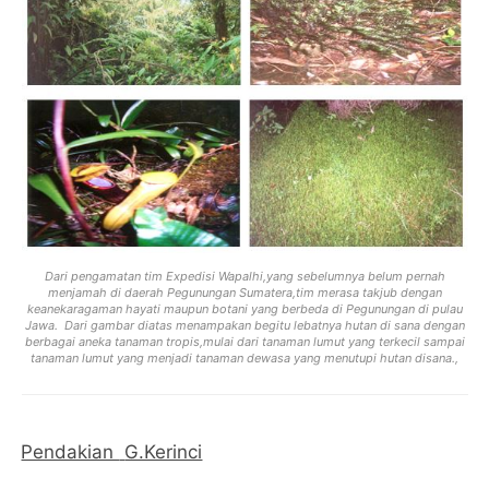
Dari pengamatan tim Expedisi Wapalhi,yang sebelumnya belum pernah
menjamah di daerah Pegunungan Sumatera,tim merasa takjub dengan
keanekaragaman hayati maupun botani yang berbeda di Pegunungan di pulau
Jawa.
Dari gambar diatas menampakan begitu lebatnya hutan di sana dengan
berbagai aneka tanaman tropis,mulai dari tanaman lumut yang terkecil sampai
tanaman lumut yang menjadi tanaman dewasa yang menutupi hutan disana.,
Pendakian
G.Kerinci