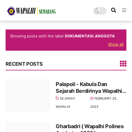
Showing posts with the label
DOKUMENTASI.ANGGOTA
Show all
RECENT POSTS
Palapoli - Kabula Dan
Sejarah Berdirinya Wapalhi (
Angkatan Wapalhi 1983 -
SEJARAH
FEBRUARY 25,
1988 )
WAPALHI
2023
Gharbadri ( Wapalhi Polines